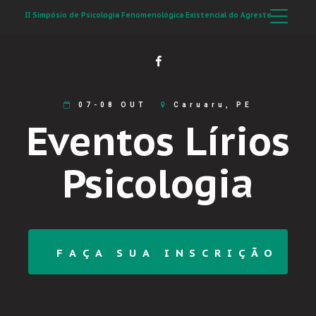
II Simpósio de Psicologia Fenomenológica Existencial do Agreste
07-08 OUT
Caruaru, PE
Eventos Lírios
Psicologia
FAÇA SUA INSCRIÇÃO